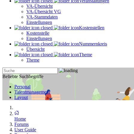
Veranstaltungen
VA-Übersicht
VA-Übersicht VG
VA-Stammdaten
Einstellungen
Kostenstellen
Kostenstelle
Einstellungen
Nummernkreis
Übersicht
Theme
Theme
Beliebte Suchbegriffe
Personal
Talentmanagement
Layout
Home
Forums
User Guide