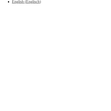
English
(
Englisch
)