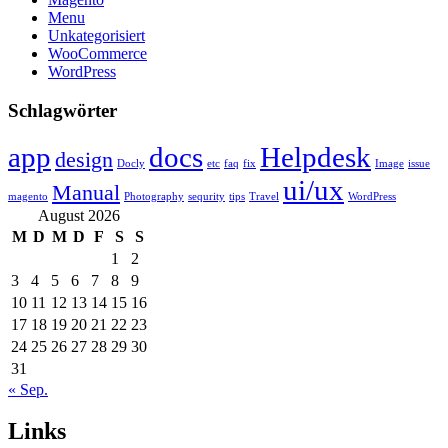
Menu
Unkategorisiert
WooCommerce
WordPress
Schlagwörter
app
docs
Helpdesk
design
Docly
etc
faq
fix
Image
issue
ui/ux
Manual
magento
Photography
sequrity
tips
Travel
WordPress
August 2026
M
D
M
D
F
S
S
1
2
3
4
5
6
7
8
9
10
11
12
13
14
15
16
17
18
19
20
21
22
23
24
25
26
27
28
29
30
31
« Sep.
Links