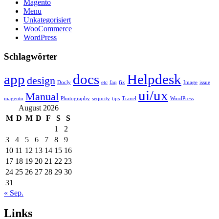
Magento
Menu
Unkategorisiert
WooCommerce
WordPress
Schlagwörter
app
docs
Helpdesk
design
Docly
etc
faq
fix
Image
issue
ui/ux
Manual
magento
Photography
sequrity
tips
Travel
WordPress
August 2026
M
D
M
D
F
S
S
1
2
3
4
5
6
7
8
9
10
11
12
13
14
15
16
17
18
19
20
21
22
23
24
25
26
27
28
29
30
31
« Sep.
Links