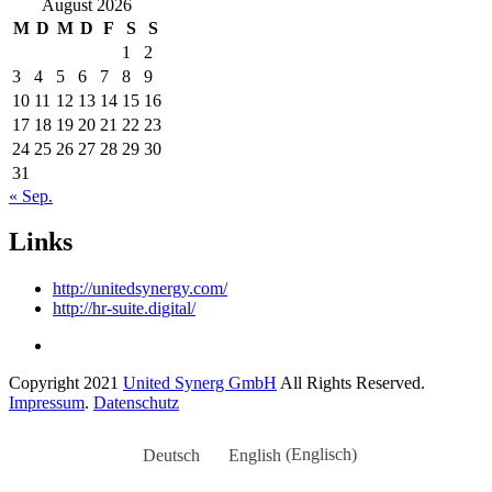
August 2026
M
D
M
D
F
S
S
1
2
3
4
5
6
7
8
9
10
11
12
13
14
15
16
17
18
19
20
21
22
23
24
25
26
27
28
29
30
31
« Sep.
Links
http://unitedsynergy.com/
http://hr-suite.digital/
Copyright 2021
United Synerg GmbH
All Rights Reserved.
Impressum
.
Datenschutz
Deutsch
English
(
Englisch
)