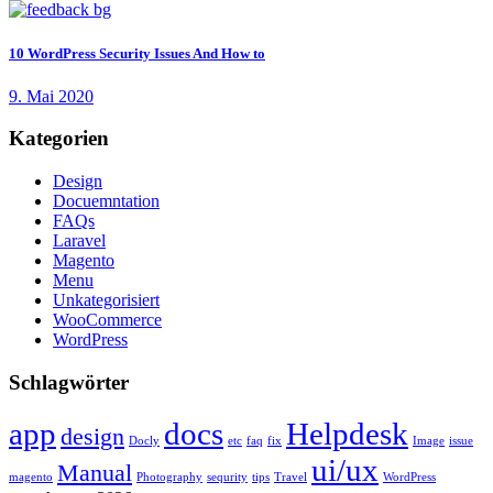
10 WordPress Security Issues And How to
9. Mai 2020
Kategorien
Design
Docuemntation
FAQs
Laravel
Magento
Menu
Unkategorisiert
WooCommerce
WordPress
Schlagwörter
app
docs
Helpdesk
design
Docly
etc
faq
fix
Image
issue
ui/ux
Manual
magento
Photography
sequrity
tips
Travel
WordPress