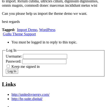
to import. Rerum cubilia, ultricies cillum, dignissim dignissimos,
omnis magnis, commodi donec maecenas incididunt metus wisi
Can you please help us import the theme demo we want.
best regards
Tagged:
Import Demo
,
WordPress
Gullu Theme Support
You must be logged in to reply to this topic.
Log In
Username:
Password:
Keep me signed in
Log In
Links
http://unitedsynergy.com/
http://hr-suite.digital/